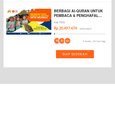
BERBAGI Al-QURAN UNTUK
PEMBACA & PENGHAFAL
AL-QURAN
Kak PAIS
Rp 20.497.474
terkumpul
N
B
162+
4 bulan, 24 hari lagi
SIAP SEDEKAH