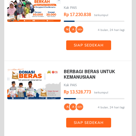
Kak PAIS
Rp 17.230.838
terkumpul
N
A
143+
4 bulan, 24 hari lagi
SIAP SEDEKAH
BERBAGI BERAS UNTUK
KEMANUSIAAN
Kak PAIS
Rp 13.528.773
terkumpul
A
A
117+
4 bulan, 24 hari lagi
SIAP SEDEKAH