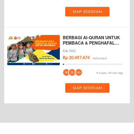
SIAP SEDEKAH
BERBAGI Al-QURAN UNTUK
PEMBACA & PENGHAFAL
AL-QURAN
Kak PAIS
Rp 20.497.474
terkumpul
N
B
162+
4 bulan, 24 hari lagi
SIAP SEDEKAH