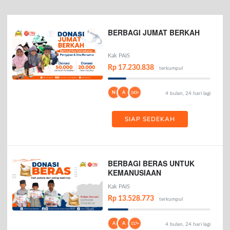
BERBAGI JUMAT BERKAH
Kak PAIS
Rp 17.230.838
terkumpul
N
A
143+
4 bulan, 24 hari lagi
SIAP SEDEKAH
BERBAGI BERAS UNTUK
KEMANUSIAAN
Kak PAIS
Rp 13.528.773
terkumpul
A
A
117+
4 bulan, 24 hari lagi