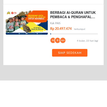
BERBAGI Al-QURAN UNTUK
PEMBACA & PENGHAFAL
AL-QURAN
Kak PAIS
Rp 20.497.474
terkumpul
N
B
162+
4 bulan, 23 hari lagi
SIAP SEDEKAH