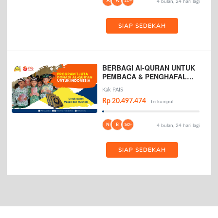
A
A
117+
4 bulan, 24 hari lagi
SIAP SEDEKAH
BERBAGI Al-QURAN UNTUK
PEMBACA & PENGHAFAL
AL-QURAN
Kak PAIS
Rp 20.497.474
terkumpul
N
B
162+
4 bulan, 24 hari lagi
SIAP SEDEKAH