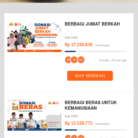
BERBAGI JUMAT BERKAH
Kak PAIS
Rp 17.230.838
terkumpul
N
A
143+
4 bulan, 24 hari lagi
SIAP SEDEKAH
BERBAGI BERAS UNTUK
KEMANUSIAAN
Kak PAIS
Rp 13.528.773
terkumpul