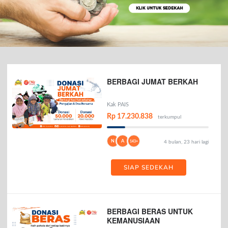
BERBAGI JUMAT BERKAH
Kak PAIS
Rp 17.230.838
terkumpul
N
A
143+
4 bulan, 23 hari lagi
SIAP SEDEKAH
BERBAGI BERAS UNTUK
KEMANUSIAAN