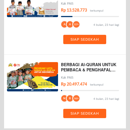
Kak PAIS
Rp 13.528.773
terkumpul
A
A
117+
4 bulan, 23 hari lagi
SIAP SEDEKAH
BERBAGI Al-QURAN UNTUK
PEMBACA & PENGHAFAL
AL-QURAN
Kak PAIS
Rp 20.497.474
terkumpul
N
B
162+
4 bulan, 23 hari lagi
SIAP SEDEKAH