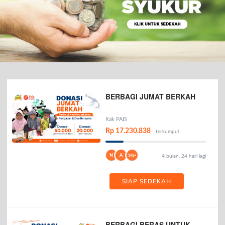
BERBAGI JUMAT BERKAH
Kak PAIS
Rp 17.230.838
terkumpul
N
A
143+
4 bulan, 24 hari lagi
SIAP SEDEKAH
BERBAGI BERAS UNTUK