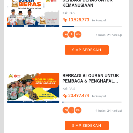
KEMANUSIAAN
Kak PAIS
Rp 13.528.773
terkumpul
A
A
117+
4 bulan, 24 hari lagi
SIAP SEDEKAH
BERBAGI Al-QURAN UNTUK
PEMBACA & PENGHAFAL
AL-QURAN
Kak PAIS
Rp 20.497.474
terkumpul
N
B
162+
4 bulan, 24 hari lagi
SIAP SEDEKAH