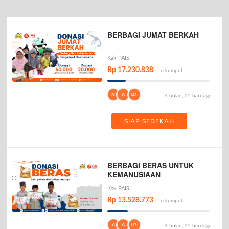
BERBAGI JUMAT BERKAH
Kak PAIS
Rp 17.230.838
terkumpul
N
A
143+
4 bulan, 25 hari lagi
SIAP SEDEKAH
BERBAGI BERAS UNTUK
KEMANUSIAAN
Kak PAIS
Rp 13.528.773
terkumpul
A
A
117+
4 bulan, 25 hari lagi