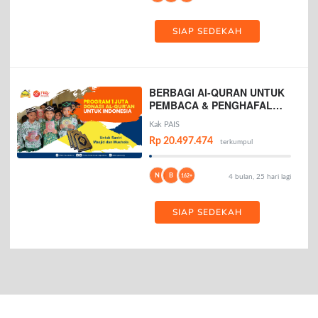
SIAP SEDEKAH
BERBAGI Al-QURAN UNTUK
PEMBACA & PENGHAFAL
AL-QURAN
Kak PAIS
Rp 20.497.474
terkumpul
N
B
162+
4 bulan, 25 hari lagi
SIAP SEDEKAH