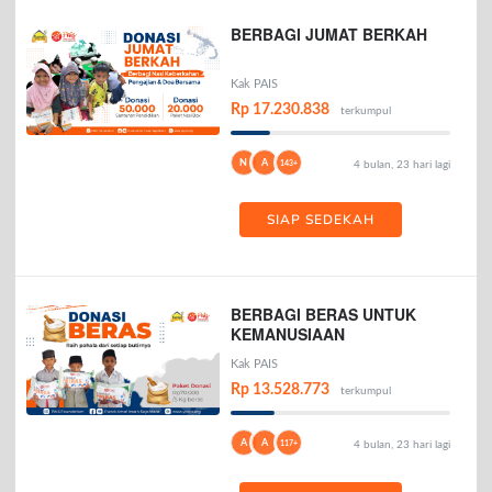
BERBAGI JUMAT BERKAH
Kak PAIS
Rp 17.230.838
terkumpul
N
A
143+
4 bulan, 23 hari lagi
SIAP SEDEKAH
BERBAGI BERAS UNTUK
KEMANUSIAAN
Kak PAIS
Rp 13.528.773
terkumpul
A
A
117+
4 bulan, 23 hari lagi