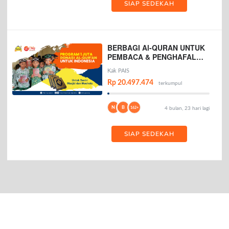
SIAP SEDEKAH
BERBAGI Al-QURAN UNTUK
PEMBACA & PENGHAFAL
AL-QURAN
Kak PAIS
Rp 20.497.474
terkumpul
N
B
162+
4 bulan, 23 hari lagi
SIAP SEDEKAH