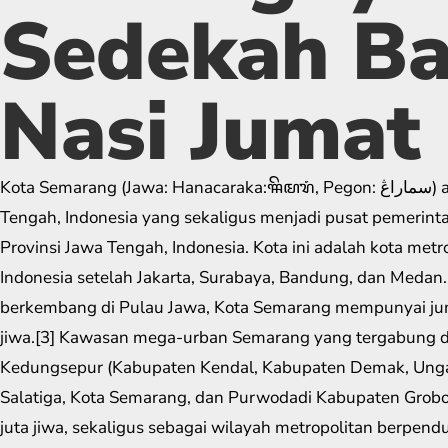
Sedekah Ba
Nasi Jumat
Kota Semarang (Jawa: Hanacaraka:ꦯꦼꦩꦫꦁ​, Pegon: سماراڠ) adalah ibu kota Provinsi Jawa
Tengah, Indonesia yang sekaligus menjadi pusat pemerint
Provinsi Jawa Tengah, Indonesia. Kota ini adalah kota metro
Indonesia setelah Jakarta, Surabaya, Bandung, dan Medan.
berkembang di Pulau Jawa, Kota Semarang mempunyai jum
jiwa.[3] Kawasan mega-urban Semarang yang tergabung d
Kedungsepur (Kabupaten Kendal, Kabupaten Demak, Ung
Salatiga, Kota Semarang, dan Purwodadi Kabupaten Grob
juta jiwa, sekaligus sebagai wilayah metropolitan berpen