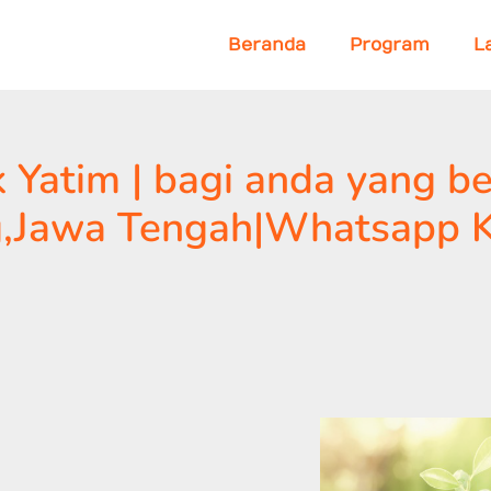
Beranda
Program
L
atim | bagi anda yang ber
,Jawa Tengah|Whatsapp K