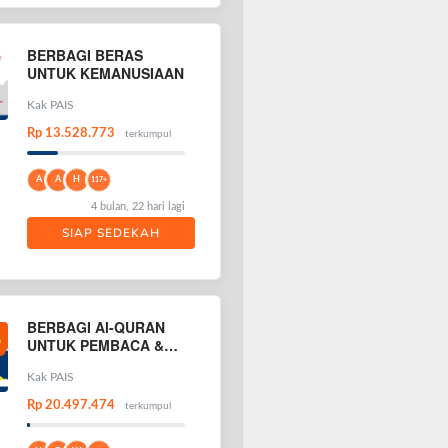
BERBAGI BERAS
UNTUK KEMANUSIAAN
Kak PAIS
Rp 13.528.773
terkumpul
A
A
H
117+
4 bulan, 22 hari lagi
SIAP SEDEKAH
BERBAGI Al-QURAN
UNTUK PEMBACA &
PENGHAFAL AL-
QURAN
Kak PAIS
Rp 20.497.474
terkumpul