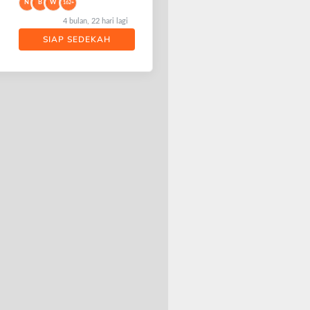
N
B
W
162+
4 bulan, 22 hari lagi
SIAP SEDEKAH