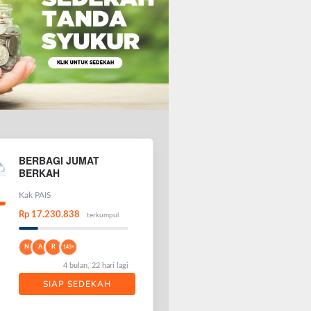
BERBAGI JUMAT
BERKAH
Kak PAIS
Rp 17.230.838
terkumpul
N
A
R
143+
4 bulan, 22 hari lagi
SIAP SEDEKAH