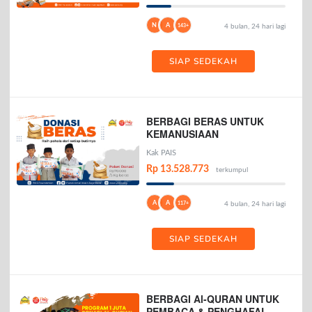
N
A
143+
4 bulan, 24 hari lagi
SIAP SEDEKAH
BERBAGI BERAS UNTUK
KEMANUSIAAN
Kak PAIS
Rp 13.528.773
terkumpul
A
A
117+
4 bulan, 24 hari lagi
SIAP SEDEKAH
BERBAGI Al-QURAN UNTUK
PEMBACA & PENGHAFAL