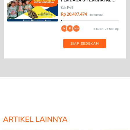
AL-QURAN
Kak PAIS
Rp 20.497.474
terkumpul
N
B
162+
4 bulan, 24 hari lagi
SIAP SEDEKAH
ARTIKEL LAINNYA