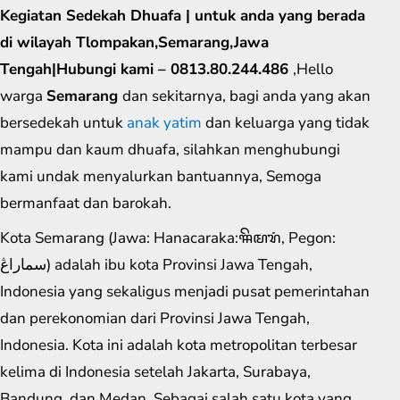
Kegiatan Sedekah Dhuafa | untuk anda yang berada
di wilayah Tlompakan,Semarang,Jawa
Tengah|Hubungi kami – 0813.80.244.486
,Hello
warga
Semarang
dan sekitarnya, bagi anda yang akan
bersedekah untuk
anak yatim
dan keluarga yang tidak
mampu dan kaum dhuafa, silahkan menghubungi
kami undak menyalurkan bantuannya, Semoga
bermanfaat dan barokah.
Kota Semarang (Jawa: Hanacaraka:ꦯꦼꦩꦫꦁ​, Pegon:
سماراڠ) adalah ibu kota Provinsi Jawa Tengah,
Indonesia yang sekaligus menjadi pusat pemerintahan
dan perekonomian dari Provinsi Jawa Tengah,
Indonesia. Kota ini adalah kota metropolitan terbesar
kelima di Indonesia setelah Jakarta, Surabaya,
Bandung, dan Medan. Sebagai salah satu kota yang