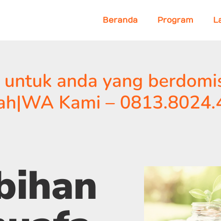
Beranda
Program
L
 untuk anda yang berdomisi
gah|WA Kami – 0813.8024.
bihan