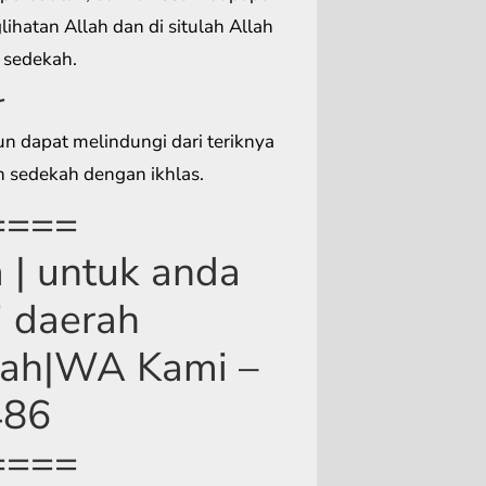
ihatan Allah dan di situlah Allah
 sedekah.
r
un dapat melindungi dari teriknya
n sedekah dengan ikhlas.
====
 | untuk anda
i daerah
gah|WA Kami –
486
====