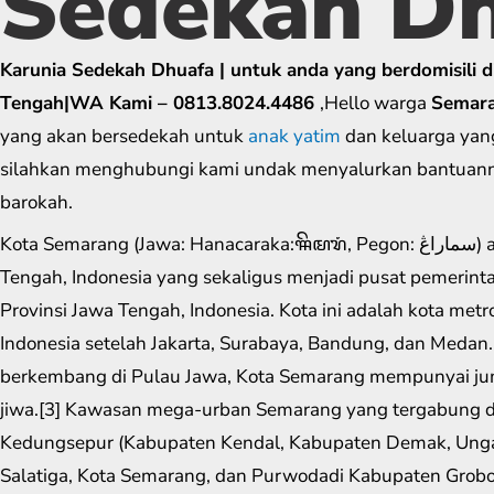
Sedekah D
Karunia Sedekah Dhuafa | untuk anda yang berdomisili d
Tengah|WA Kami – 0813.8024.4486
,Hello warga
Semar
yang akan bersedekah untuk
anak yatim
dan keluarga yan
silahkan menghubungi kami undak menyalurkan bantuan
barokah.
Kota Semarang (Jawa: Hanacaraka:ꦯꦼꦩꦫꦁ​, Pegon: سماراڠ) adalah ibu kota Provinsi Jawa
Tengah, Indonesia yang sekaligus menjadi pusat pemerint
Provinsi Jawa Tengah, Indonesia. Kota ini adalah kota metro
Indonesia setelah Jakarta, Surabaya, Bandung, dan Medan.
berkembang di Pulau Jawa, Kota Semarang mempunyai jum
jiwa.[3] Kawasan mega-urban Semarang yang tergabung d
Kedungsepur (Kabupaten Kendal, Kabupaten Demak, Ung
Salatiga, Kota Semarang, dan Purwodadi Kabupaten Grob