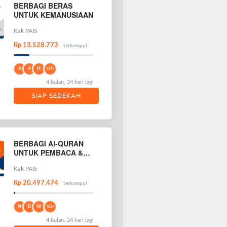
BERBAGI BERAS
UNTUK KEMANUSIAAN
Kak PAIS
Rp 13.528.773
terkumpul
A
A
H
117+
4 bulan, 24 hari lagi
SIAP SEDEKAH
BERBAGI Al-QURAN
UNTUK PEMBACA &
PENGHAFAL AL-
QURAN
Kak PAIS
Rp 20.497.474
terkumpul
N
B
W
162+
4 bulan, 24 hari lagi