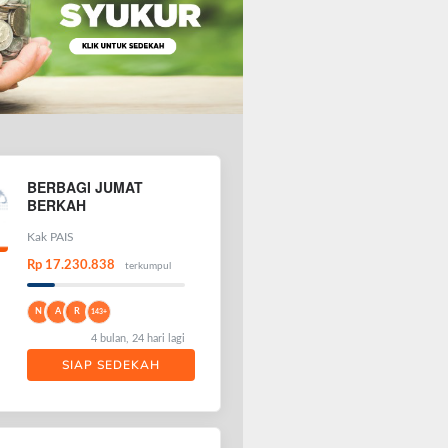
BERBAGI JUMAT
BERKAH
Kak PAIS
Rp 17.230.838
terkumpul
N
A
R
143+
4 bulan, 24 hari lagi
SIAP SEDEKAH