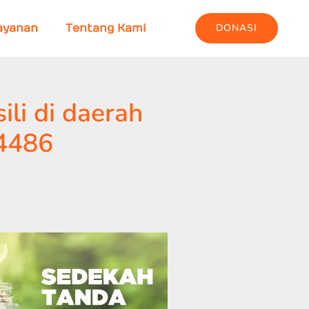
DONASI
ayanan
Tentang Kami
li di daerah
4486