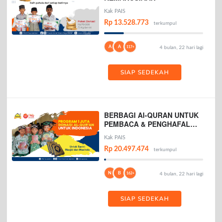
Kak PAIS
Rp 13.528.773
terkumpul
A
A
117+
4 bulan, 22 hari lagi
SIAP SEDEKAH
BERBAGI Al-QURAN UNTUK
PEMBACA & PENGHAFAL
AL-QURAN
Kak PAIS
Rp 20.497.474
terkumpul
N
B
162+
4 bulan, 22 hari lagi
SIAP SEDEKAH