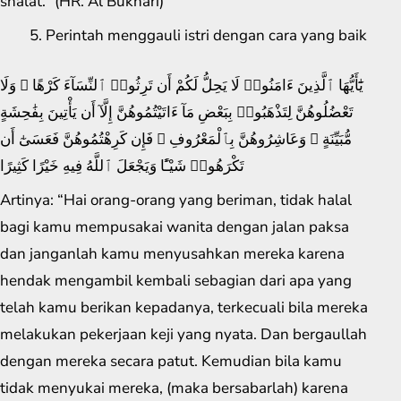
shalat.” (HR. Al Bukhari)
Perintah menggauli istri dengan cara yang baik
يَٰٓأَيُّهَا ٱلَّذِينَ ءَامَنُوا۟ لَا يَحِلُّ لَكُمْ أَن تَرِثُوا۟ ٱلنِّسَآءَ كَرْهًا ۖ وَلَا
تَعْضُلُوهُنَّ لِتَذْهَبُوا۟ بِبَعْضِ مَآ ءَاتَيْتُمُوهُنَّ إِلَّآ أَن يَأْتِينَ بِفَٰحِشَةٍ
مُّبَيِّنَةٍ ۚ وَعَاشِرُوهُنَّ بِٱلْمَعْرُوفِ ۚ فَإِن كَرِهْتُمُوهُنَّ فَعَسَىٰٓ أَن
تَكْرَهُوا۟ شَيْـًٔا وَيَجْعَلَ ٱللَّهُ فِيهِ خَيْرًا كَثِيرًا
Artinya: “Hai orang-orang yang beriman, tidak halal
bagi kamu mempusakai wanita dengan jalan paksa
dan janganlah kamu menyusahkan mereka karena
hendak mengambil kembali sebagian dari apa yang
telah kamu berikan kepadanya, terkecuali bila mereka
melakukan pekerjaan keji yang nyata. Dan bergaullah
dengan mereka secara patut. Kemudian bila kamu
tidak menyukai mereka, (maka bersabarlah) karena