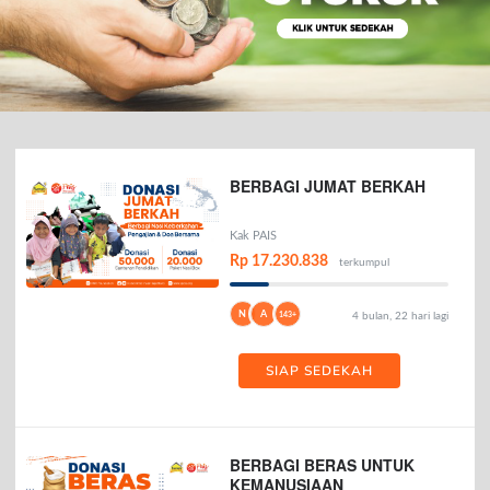
BERBAGI JUMAT BERKAH
Kak PAIS
Rp 17.230.838
terkumpul
N
A
143+
4 bulan, 22 hari lagi
SIAP SEDEKAH
BERBAGI BERAS UNTUK
KEMANUSIAAN