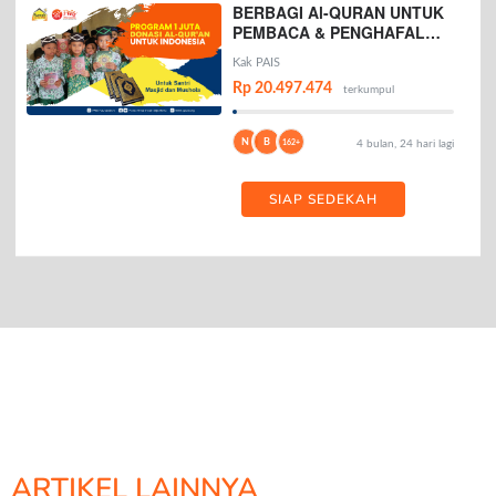
BERBAGI Al-QURAN UNTUK
PEMBACA & PENGHAFAL
AL-QURAN
Kak PAIS
Rp 20.497.474
terkumpul
N
B
162+
4 bulan, 24 hari lagi
SIAP SEDEKAH
ARTIKEL LAINNYA