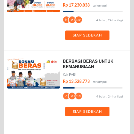
Rp 17.230.838
terkumpul
N
A
143+
4 bulan, 24 hari lagi
SIAP SEDEKAH
BERBAGI BERAS UNTUK
KEMANUSIAAN
Kak PAIS
Rp 13.528.773
terkumpul
A
A
117+
4 bulan, 24 hari lagi
SIAP SEDEKAH