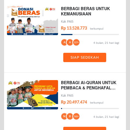
BERBAGI BERAS UNTUK
KEMANUSIAAN
Kak PAIS
Rp 13.528.773
terkumpul
A
A
117+
4 bulan, 21 hari lagi
SIAP SEDEKAH
BERBAGI Al-QURAN UNTUK
PEMBACA & PENGHAFAL
AL-QURAN
Kak PAIS
Rp 20.497.474
terkumpul
N
B
162+
4 bulan, 21 hari lagi