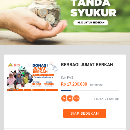
BERBAGI JUMAT BERKAH
Kak PAIS
Rp 17.230.838
terkumpul
N
A
143+
4 bulan, 21 hari lagi
SIAP SEDEKAH