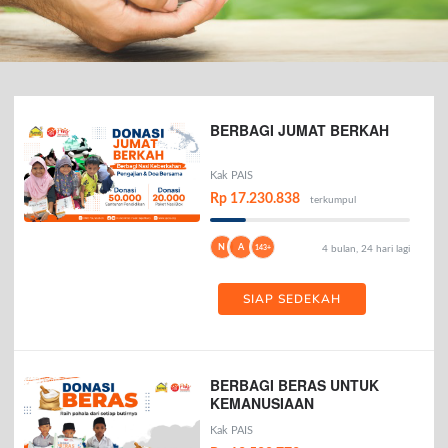
BERBAGI JUMAT BERKAH
Kak PAIS
Rp 17.230.838
terkumpul
N
A
143+
4 bulan, 24 hari lagi
SIAP SEDEKAH
BERBAGI BERAS UNTUK
KEMANUSIAAN
Kak PAIS