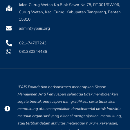
Jalan Curug Wetan Kp.Blok Sawo No.75, RT.001/RW,06,
Curug Wetan, Kec. Curug, Kabupaten Tangerang, Banten
15810
admin@ypais.org
021-74787243
081380244486
“PAIS Foundation berkomitmen menerapkan Sistem
Manajemen Anti Penyuapan sehingga tidak membolehkan
segala bentuk penyuapan dan gratifikasi, serta tidak akan
Nabilah Zulfaa
N
mendukung atau menyediakan dana/material untuk individu
Baru saja Donasi di BERBAGI BERAS UNTUK
KEMANUSIAAN
maupun organisasi yang dikenal menganjurkan, mendukung,
Verified - 23 hari yang lalu
atau terlibat dalam aktivitas melanggar hukum, kekerasan,