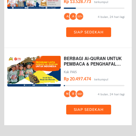
Rp 13.528.773
terkumpul
A
A
117+
4 bulan, 24 hari lagi
SIAP SEDEKAH
BERBAGI Al-QURAN UNTUK
PEMBACA & PENGHAFAL
AL-QURAN
Kak PAIS
Rp 20.497.474
terkumpul
N
B
162+
4 bulan, 24 hari lagi
SIAP SEDEKAH