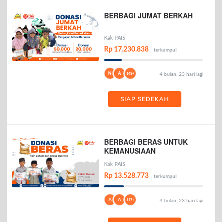
BERBAGI JUMAT BERKAH
Kak PAIS
Rp 17.230.838
terkumpul
N
A
143+
4 bulan, 23 hari lagi
SIAP SEDEKAH
BERBAGI BERAS UNTUK
KEMANUSIAAN
Kak PAIS
Rp 13.528.773
terkumpul
A
A
117+
4 bulan, 23 hari lagi