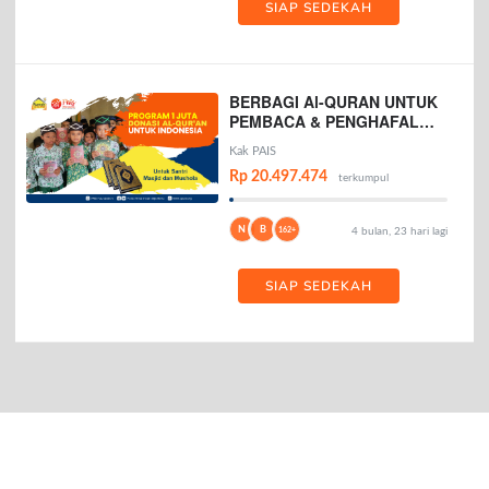
SIAP SEDEKAH
BERBAGI Al-QURAN UNTUK
PEMBACA & PENGHAFAL
AL-QURAN
Kak PAIS
Rp 20.497.474
terkumpul
N
B
162+
4 bulan, 23 hari lagi
SIAP SEDEKAH