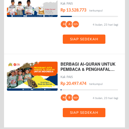
Kak PAIS
Rp 13.528.773
terkumpul
A
A
117+
4 bulan, 23 hari lagi
SIAP SEDEKAH
BERBAGI Al-QURAN UNTUK
PEMBACA & PENGHAFAL
AL-QURAN
Kak PAIS
Rp 20.497.474
terkumpul
N
B
162+
4 bulan, 23 hari lagi
SIAP SEDEKAH