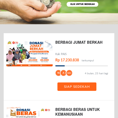
BERBAGI JUMAT BERKAH
Kak PAIS
Rp 17.230.838
terkumpul
N
A
143+
4 bulan, 23 hari lagi
SIAP SEDEKAH
BERBAGI BERAS UNTUK
KEMANUSIAAN