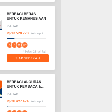
BERBAGI BERAS
UNTUK KEMANUSIAAN
Kak PAIS
Rp 13.528.773
terkumpul
A
A
H
117+
4 bulan, 22 hari lagi
SIAP SEDEKAH
BERBAGI Al-QURAN
UNTUK PEMBACA &
PENGHAFAL AL-
QURAN
Kak PAIS
Rp 20.497.474
terkumpul