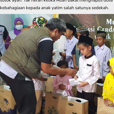
sosok ayah. Tak heran ketika Allah bakal menghapus dos
kebahagiaan kepada anak yatim salah satunya sedekah.