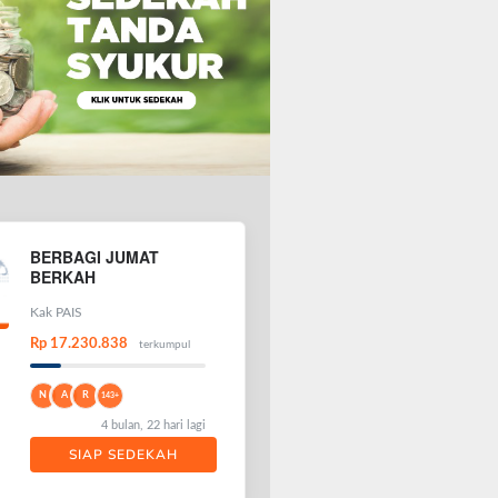
BERBAGI JUMAT
BERKAH
Kak PAIS
Rp 17.230.838
terkumpul
N
A
R
143+
4 bulan, 22 hari lagi
SIAP SEDEKAH