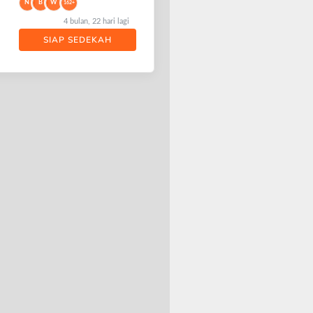
N
B
W
162+
4 bulan, 22 hari lagi
SIAP SEDEKAH