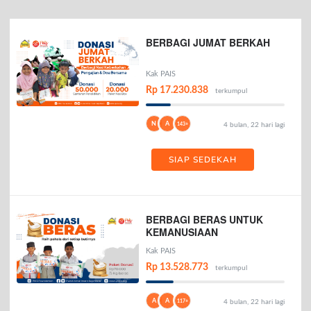
BERBAGI JUMAT BERKAH
Kak PAIS
Rp 17.230.838
terkumpul
N
A
143+
4 bulan, 22 hari lagi
SIAP SEDEKAH
BERBAGI BERAS UNTUK
KEMANUSIAAN
Kak PAIS
Rp 13.528.773
terkumpul
A
A
117+
4 bulan, 22 hari lagi