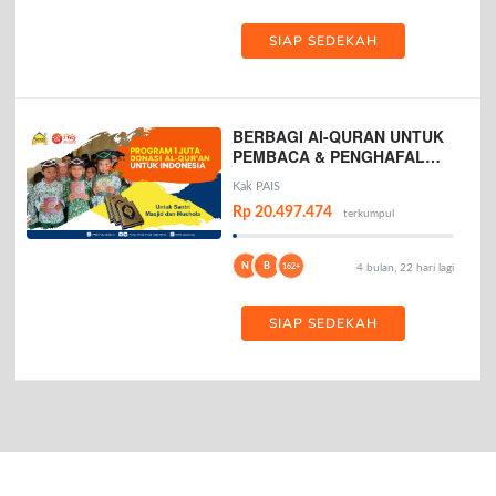
SIAP SEDEKAH
BERBAGI Al-QURAN UNTUK
PEMBACA & PENGHAFAL
AL-QURAN
Kak PAIS
Rp 20.497.474
terkumpul
N
B
162+
4 bulan, 22 hari lagi
SIAP SEDEKAH