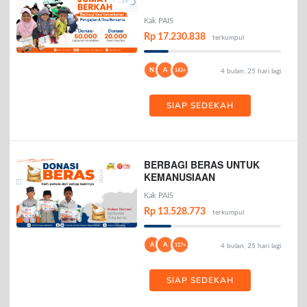
Kak PAIS
Rp 17.230.838
terkumpul
N
A
143+
4 bulan, 25 hari lagi
SIAP SEDEKAH
BERBAGI BERAS UNTUK
KEMANUSIAAN
Kak PAIS
Rp 13.528.773
terkumpul
A
A
117+
4 bulan, 25 hari lagi
SIAP SEDEKAH