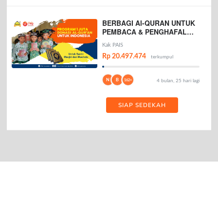
BERBAGI Al-QURAN UNTUK
PEMBACA & PENGHAFAL
AL-QURAN
Kak PAIS
Rp 20.497.474
terkumpul
N
B
162+
4 bulan, 25 hari lagi
SIAP SEDEKAH