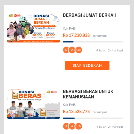
BERBAGI JUMAT BERKAH
Kak PAIS
Rp 17.230.838
terkumpul
N
A
143+
4 bulan, 24 hari lagi
SIAP SEDEKAH
BERBAGI BERAS UNTUK
KEMANUSIAAN
Kak PAIS
Rp 13.528.773
terkumpul
A
A
117+
4 bulan, 24 hari lagi