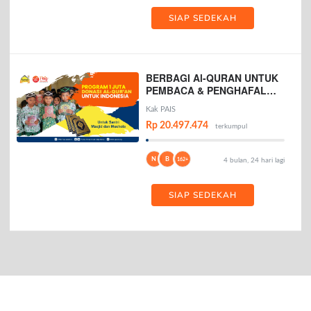
SIAP SEDEKAH
BERBAGI Al-QURAN UNTUK
PEMBACA & PENGHAFAL
AL-QURAN
Kak PAIS
Rp 20.497.474
terkumpul
N
B
162+
4 bulan, 24 hari lagi
SIAP SEDEKAH