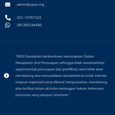
admin@ypais.org
021-74787243
081380244486
“PAIS Foundation berkomitmen menerapkan Sistem
Manajemen Anti Penyuapan sehingga tidak membolehkan
segala bentuk penyuapan dan gratifikasi, serta tidak akan
mendukung atau menyediakan dana/material untuk individu
maupun organisasi yang dikenal menganjurkan, mendukung,
atau terlibat dalam aktivitas melanggar hukum, kekerasan,
Nabilah Zulfaa
pencucian uang ataupun terorisme.”
N
Baru saja Donasi di BERBAGI BERAS UNTUK
KEMANUSIAAN
Verified - 24 hari yang lalu