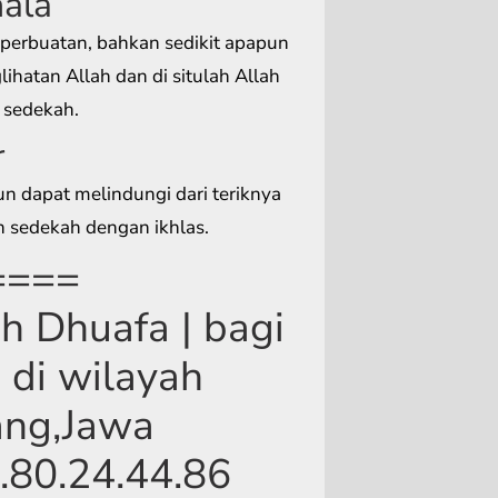
hala
a perbuatan, bahkan sedikit apapun
ihatan Allah dan di situlah Allah
 sedekah.
r
un dapat melindungi dari teriknya
n sedekah dengan ikhlas.
====
 Dhuafa | bagi
 di wilayah
ng,Jawa
.80.24.44.86