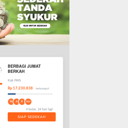
BERBAGI JUMAT
BERKAH
Kak PAIS
Rp 17.230.838
terkumpul
N
A
R
143+
4 bulan, 24 hari lagi
SIAP SEDEKAH