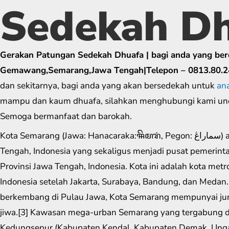
Sedekah D
Gerakan Patungan Sedekah Dhuafa | bagi anda yang berd
Gemawang,Semarang,Jawa Tengah|Telepon – 0813.80.2
dan sekitarnya, bagi anda yang akan bersedekah untuk
an
mampu dan kaum dhuafa, silahkan menghubungi kami un
Semoga bermanfaat dan barokah.
Kota Semarang (Jawa: Hanacaraka:ꦯꦼꦩꦫꦁ​, Pegon: سماراڠ) adalah ibu kota Provinsi Jawa
Tengah, Indonesia yang sekaligus menjadi pusat pemerint
Provinsi Jawa Tengah, Indonesia. Kota ini adalah kota metro
Indonesia setelah Jakarta, Surabaya, Bandung, dan Medan.
berkembang di Pulau Jawa, Kota Semarang mempunyai jum
jiwa.[3] Kawasan mega-urban Semarang yang tergabung d
Kedungsepur (Kabupaten Kendal, Kabupaten Demak, Ung