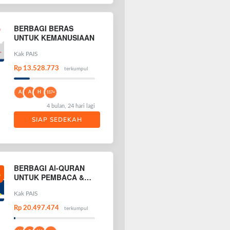
BERBAGI BERAS
UNTUK KEMANUSIAAN
Kak PAIS
Rp 13.528.773
terkumpul
A
A
H
117+
4 bulan, 24 hari lagi
SIAP SEDEKAH
BERBAGI Al-QURAN
UNTUK PEMBACA &
PENGHAFAL AL-
QURAN
Kak PAIS
Rp 20.497.474
terkumpul