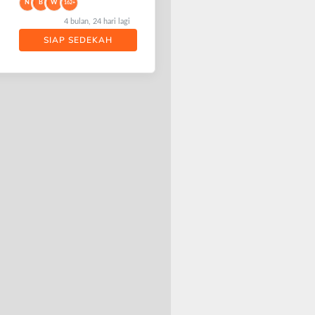
N
B
W
162+
4 bulan, 24 hari lagi
SIAP SEDEKAH