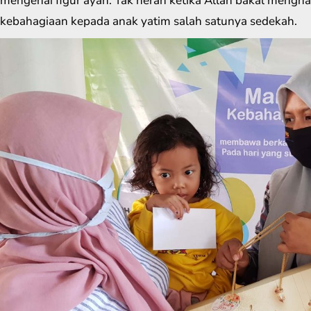
mengenai figur ayah. Tak heran ketika Allah bakal meng
kebahagiaan kepada anak yatim salah satunya sedekah.