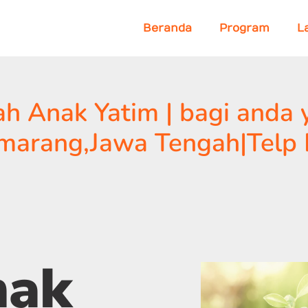
Beranda
Program
L
h Anak Yatim | bagi anda 
marang,Jawa Tengah|Telp 
nak