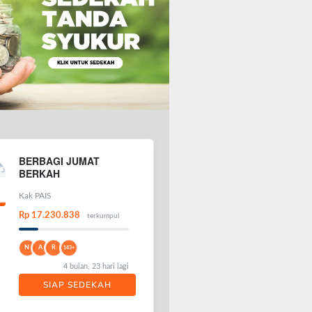
BERBAGI JUMAT
BERKAH
Kak PAIS
Rp 17.230.838
terkumpul
N
A
R
143+
4 bulan, 23 hari lagi
SIAP SEDEKAH