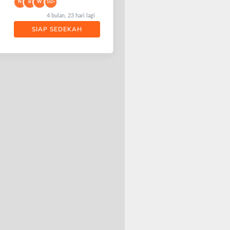
N
B
W
162+
4 bulan, 23 hari lagi
SIAP SEDEKAH