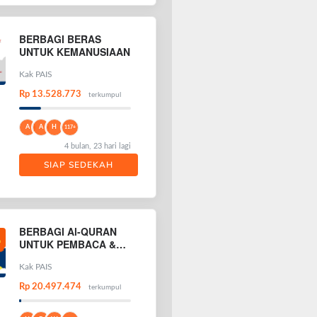
BERBAGI BERAS
UNTUK KEMANUSIAAN
Kak PAIS
Rp 13.528.773
terkumpul
A
A
H
117+
4 bulan, 23 hari lagi
SIAP SEDEKAH
BERBAGI Al-QURAN
UNTUK PEMBACA &
PENGHAFAL AL-
QURAN
Kak PAIS
Rp 20.497.474
terkumpul