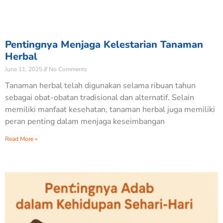
Pentingnya Menjaga Kelestarian Tanaman
Herbal
June 11, 2025
No Comments
Tanaman herbal telah digunakan selama ribuan tahun
sebagai obat-obatan tradisional dan alternatif. Selain
memiliki manfaat kesehatan, tanaman herbal juga memiliki
peran penting dalam menjaga keseimbangan
Read More »
Nabilah Zulfaa
N
Baru saja Donasi di BERBAGI BERAS UNTUK
KEMANUSIAAN
Verified - 23 hari yang lalu