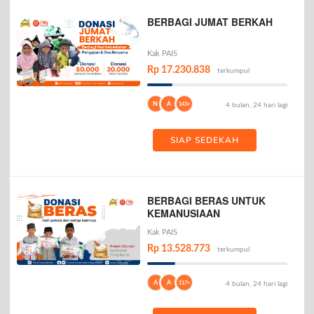
BERBAGI JUMAT BERKAH
Kak PAIS
Rp 17.230.838
terkumpul
N
A
143+
4 bulan, 24 hari lagi
SIAP SEDEKAH
BERBAGI BERAS UNTUK
KEMANUSIAAN
Kak PAIS
Rp 13.528.773
terkumpul
A
A
117+
4 bulan, 24 hari lagi