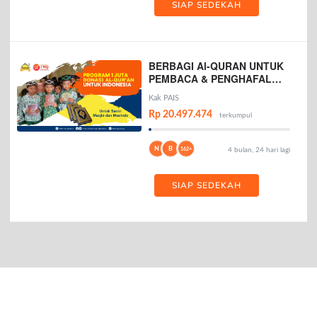
SIAP SEDEKAH
BERBAGI Al-QURAN UNTUK
PEMBACA & PENGHAFAL
AL-QURAN
Kak PAIS
Rp 20.497.474
terkumpul
N
B
162+
4 bulan, 24 hari lagi
SIAP SEDEKAH