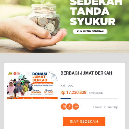
BERBAGI JUMAT BERKAH
Kak PAIS
Rp 17.230.838
terkumpul
N
A
143+
4 bulan, 23 hari lagi
SIAP SEDEKAH