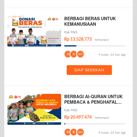
BERBAGI BERAS UNTUK
KEMANUSIAAN
Kak PAIS
Rp 13.528.773
terkumpul
A
A
117+
4 bulan, 23 hari lagi
SIAP SEDEKAH
BERBAGI Al-QURAN UNTUK
PEMBACA & PENGHAFAL
AL-QURAN
Kak PAIS
Rp 20.497.474
terkumpul
N
B
162+
4 bulan, 23 hari lagi