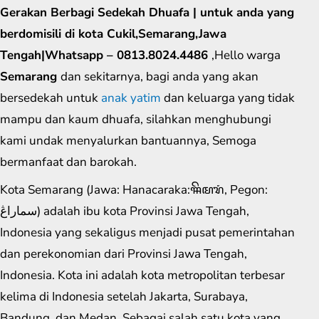
Gerakan Berbagi Sedekah Dhuafa | untuk anda yang
berdomisili di kota Cukil,Semarang,Jawa
Tengah|Whatsapp – 0813.8024.4486
,Hello warga
Semarang
dan sekitarnya, bagi anda yang akan
bersedekah untuk
anak yatim
dan keluarga yang tidak
mampu dan kaum dhuafa, silahkan menghubungi
kami undak menyalurkan bantuannya, Semoga
bermanfaat dan barokah.
Kota Semarang (Jawa: Hanacaraka:ꦯꦼꦩꦫꦁ​, Pegon:
سماراڠ) adalah ibu kota Provinsi Jawa Tengah,
Indonesia yang sekaligus menjadi pusat pemerintahan
dan perekonomian dari Provinsi Jawa Tengah,
Indonesia. Kota ini adalah kota metropolitan terbesar
kelima di Indonesia setelah Jakarta, Surabaya,
Bandung, dan Medan. Sebagai salah satu kota yang