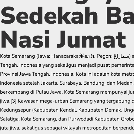
Sedekah Ba
Nasi Jumat
Kota Semarang (Jawa: Hanacaraka:ꦯꦼꦩꦫꦁ​, Pegon: سماراڠ) adalah ibu kota Provinsi Jawa
Tengah, Indonesia yang sekaligus menjadi pusat pemerint
Provinsi Jawa Tengah, Indonesia. Kota ini adalah kota metro
Indonesia setelah Jakarta, Surabaya, Bandung, dan Medan.
berkembang di Pulau Jawa, Kota Semarang mempunyai jum
jiwa.[3] Kawasan mega-urban Semarang yang tergabung d
Kedungsepur (Kabupaten Kendal, Kabupaten Demak, Ung
Salatiga, Kota Semarang, dan Purwodadi Kabupaten Grob
juta jiwa, sekaligus sebagai wilayah metropolitan berpen