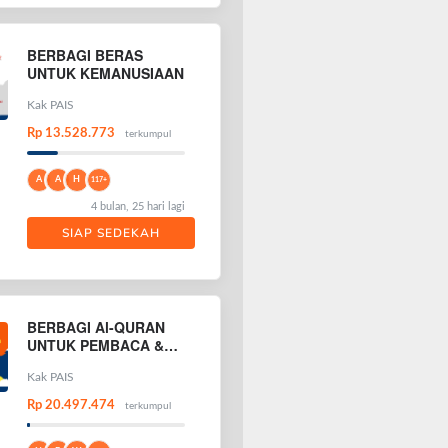
BERBAGI BERAS
UNTUK KEMANUSIAAN
Kak PAIS
Rp 13.528.773
terkumpul
A
A
H
117+
4 bulan, 25 hari lagi
SIAP SEDEKAH
BERBAGI Al-QURAN
UNTUK PEMBACA &
PENGHAFAL AL-
QURAN
Kak PAIS
Rp 20.497.474
terkumpul