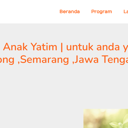
Beranda
Program
L
 Anak Yatim | untuk anda 
yong ,Semarang ,Jawa Teng