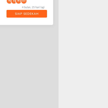
N
B
W
162+
4 bulan, 25 hari lagi
SIAP SEDEKAH