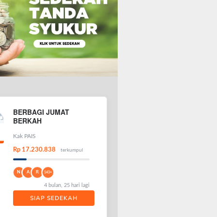
BERBAGI JUMAT
BERKAH
Kak PAIS
Rp 17.230.838
terkumpul
N
A
R
143+
4 bulan, 25 hari lagi
SIAP SEDEKAH