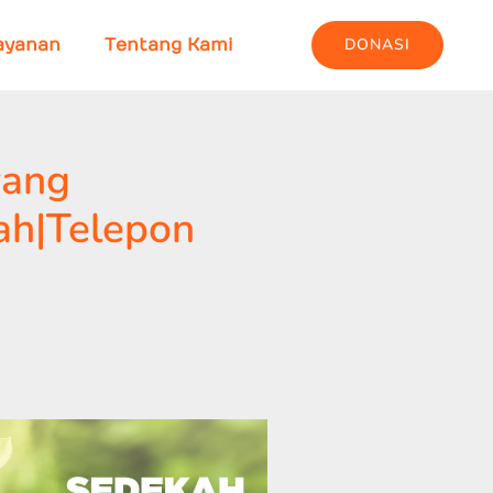
DONASI
ayanan
Tentang Kami
yang
ah|Telepon