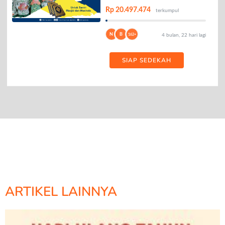
Rp 20.497.474
terkumpul
N
B
162+
4 bulan, 22 hari lagi
SIAP SEDEKAH
ARTIKEL LAINNYA