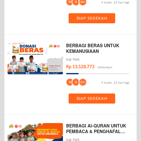
N
A
143+
4 bulan, 22 hari lagi
SIAP SEDEKAH
BERBAGI BERAS UNTUK
KEMANUSIAAN
Kak PAIS
Rp 13.528.773
terkumpul
A
A
117+
4 bulan, 22 hari lagi
SIAP SEDEKAH
BERBAGI Al-QURAN UNTUK
PEMBACA & PENGHAFAL
AL-QURAN
Kak PAIS