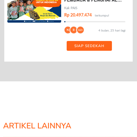
AL-QURAN
Kak PAIS
Rp 20.497.474
terkumpul
N
B
162+
4 bulan, 25 hari lagi
SIAP SEDEKAH
ARTIKEL LAINNYA