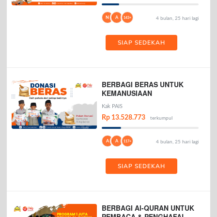
N
A
143+
4 bulan, 25 hari lagi
SIAP SEDEKAH
BERBAGI BERAS UNTUK
KEMANUSIAAN
Kak PAIS
Rp 13.528.773
terkumpul
A
A
117+
4 bulan, 25 hari lagi
SIAP SEDEKAH
BERBAGI Al-QURAN UNTUK
PEMBACA & PENGHAFAL