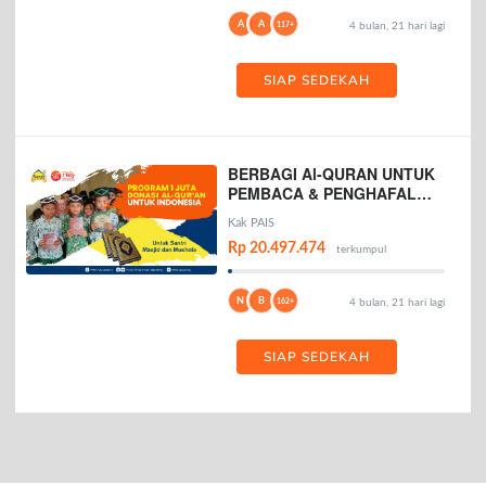
A
A
117+
4 bulan, 21 hari lagi
SIAP SEDEKAH
BERBAGI Al-QURAN UNTUK
PEMBACA & PENGHAFAL
AL-QURAN
Kak PAIS
Rp 20.497.474
terkumpul
N
B
162+
4 bulan, 21 hari lagi
SIAP SEDEKAH