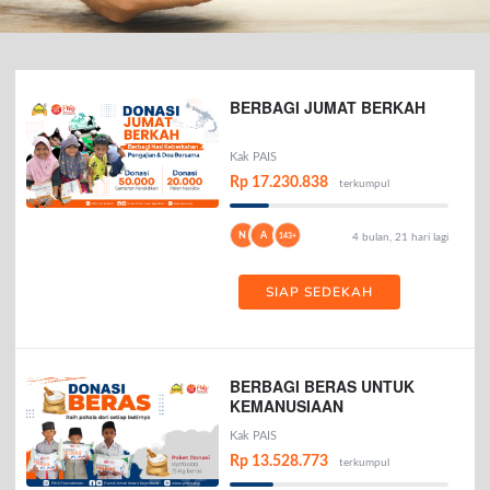
BERBAGI JUMAT BERKAH
Kak PAIS
Rp 17.230.838
terkumpul
N
A
143+
4 bulan, 21 hari lagi
SIAP SEDEKAH
BERBAGI BERAS UNTUK
KEMANUSIAAN
Kak PAIS
Rp 13.528.773
terkumpul