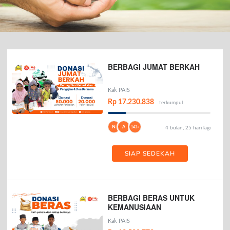
BERBAGI JUMAT BERKAH
Kak PAIS
Rp 17.230.838
terkumpul
N
A
143+
4 bulan, 25 hari lagi
SIAP SEDEKAH
BERBAGI BERAS UNTUK
KEMANUSIAAN
Kak PAIS