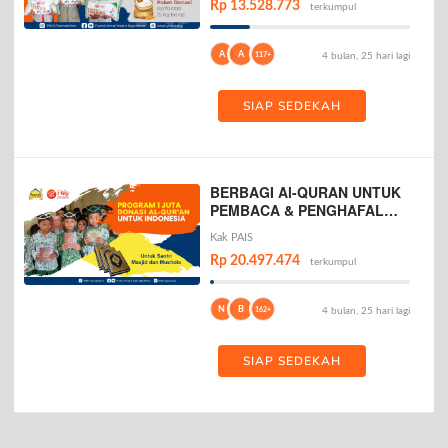
Rp 13.528.773
terkumpul
A
A
117+
4 bulan, 25 hari lagi
SIAP SEDEKAH
BERBAGI Al-QURAN UNTUK
PEMBACA & PENGHAFAL
AL-QURAN
Kak PAIS
Rp 20.497.474
terkumpul
N
B
162+
4 bulan, 25 hari lagi
SIAP SEDEKAH