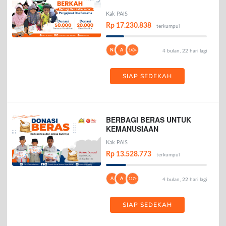
Kak PAIS
Rp 17.230.838
terkumpul
N
A
143+
4 bulan, 22 hari lagi
SIAP SEDEKAH
BERBAGI BERAS UNTUK
KEMANUSIAAN
Kak PAIS
Rp 13.528.773
terkumpul
A
A
117+
4 bulan, 22 hari lagi
SIAP SEDEKAH