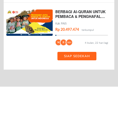
BERBAGI Al-QURAN UNTUK
PEMBACA & PENGHAFAL
AL-QURAN
Kak PAIS
Rp 20.497.474
terkumpul
N
B
162+
4 bulan, 22 hari lagi
SIAP SEDEKAH