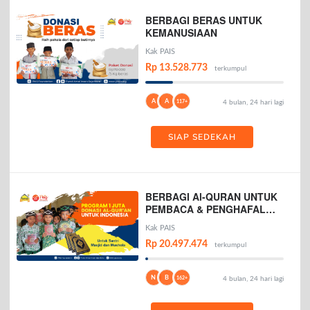
BERBAGI BERAS UNTUK
KEMANUSIAAN
Kak PAIS
Rp 13.528.773
terkumpul
A
A
117+
4 bulan, 24 hari lagi
SIAP SEDEKAH
BERBAGI Al-QURAN UNTUK
PEMBACA & PENGHAFAL
AL-QURAN
Kak PAIS
Rp 20.497.474
terkumpul
N
B
162+
4 bulan, 24 hari lagi