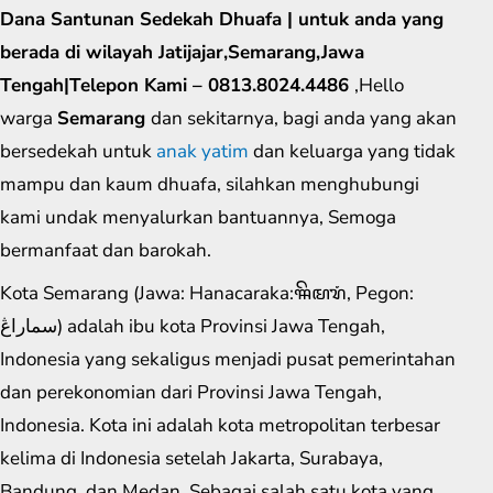
Dana Santunan Sedekah Dhuafa | untuk anda yang
berada di wilayah Jatijajar,Semarang,Jawa
Tengah|Telepon Kami – 0813.8024.4486
,Hello
warga
Semarang
dan sekitarnya, bagi anda yang akan
bersedekah untuk
anak yatim
dan keluarga yang tidak
mampu dan kaum dhuafa, silahkan menghubungi
kami undak menyalurkan bantuannya, Semoga
bermanfaat dan barokah.
Kota Semarang (Jawa: Hanacaraka:ꦯꦼꦩꦫꦁ​, Pegon:
سماراڠ) adalah ibu kota Provinsi Jawa Tengah,
Indonesia yang sekaligus menjadi pusat pemerintahan
dan perekonomian dari Provinsi Jawa Tengah,
Indonesia. Kota ini adalah kota metropolitan terbesar
kelima di Indonesia setelah Jakarta, Surabaya,
Bandung, dan Medan. Sebagai salah satu kota yang