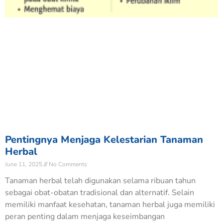
Pentingnya Menjaga Kelestarian Tanaman
Herbal
June 11, 2025
No Comments
Tanaman herbal telah digunakan selama ribuan tahun
Nabilah Zulfaa
N
Baru saja Donasi di BERBAGI BERAS UNTUK
sebagai obat-obatan tradisional dan alternatif. Selain
KEMANUSIAAN
memiliki manfaat kesehatan, tanaman herbal juga memiliki
Verified - 24 hari yang lalu
peran penting dalam menjaga keseimbangan