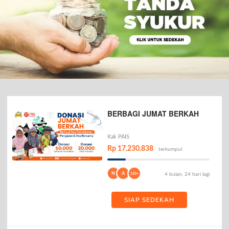
BERBAGI JUMAT BERKAH
Kak PAIS
Rp 17.230.838
terkumpul
N
A
143+
4 bulan, 24 hari lagi
SIAP SEDEKAH