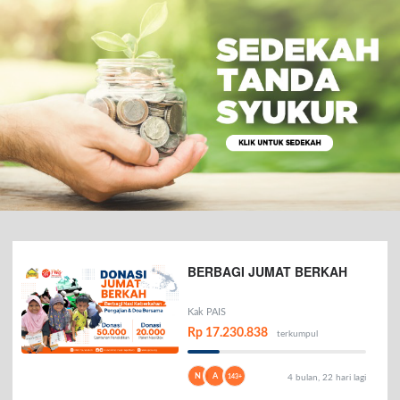
BERBAGI JUMAT BERKAH
Kak PAIS
Rp 17.230.838
terkumpul
N
A
143+
4 bulan, 22 hari lagi