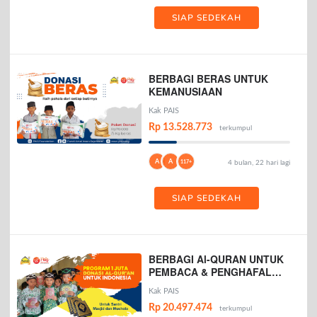
SIAP SEDEKAH
BERBAGI BERAS UNTUK
KEMANUSIAAN
Kak PAIS
Rp 13.528.773
terkumpul
A
A
117+
4 bulan, 22 hari lagi
SIAP SEDEKAH
BERBAGI Al-QURAN UNTUK
PEMBACA & PENGHAFAL
AL-QURAN
Kak PAIS
Rp 20.497.474
terkumpul