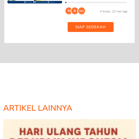
N
B
162+
4 bulan, 22 hari lagi
SIAP SEDEKAH
ARTIKEL LAINNYA