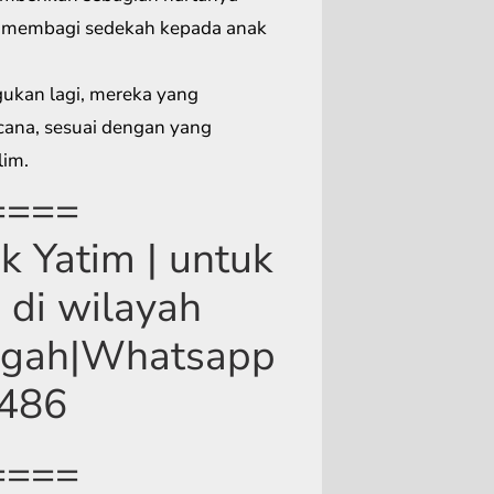
 membagi sedekah kepada anak
ukan lagi, mereka yang
cana, sesuai dengan yang
lim.
====
 Yatim | untuk
 di wilayah
engah|Whatsapp
4486
====