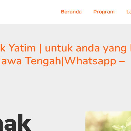
Beranda
Program
L
 Yatim | untuk anda yang b
,Jawa Tengah|Whatsapp –
nak