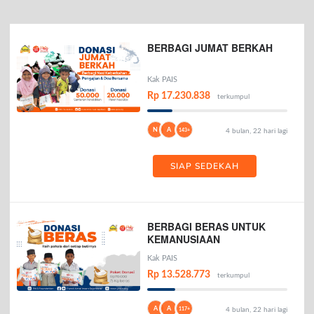
BERBAGI JUMAT BERKAH
Kak PAIS
Rp 17.230.838
terkumpul
N
A
143+
4 bulan, 22 hari lagi
SIAP SEDEKAH
BERBAGI BERAS UNTUK
KEMANUSIAAN
Kak PAIS
Rp 13.528.773
terkumpul
A
A
117+
4 bulan, 22 hari lagi