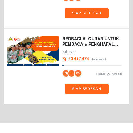
SIAP SEDEKAH
BERBAGI Al-QURAN UNTUK
PEMBACA & PENGHAFAL
AL-QURAN
Kak PAIS
Rp 20.497.474
terkumpul
N
B
162+
4 bulan, 22 hari lagi
SIAP SEDEKAH