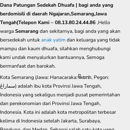
Dana Patungan Sedekah Dhuafa | bagi anda yang
berdomisili di daerah Ngajaran,Semarang,Jawa
Tengah|Telepon Kami – 08.13.80.24.44.86
,Hello
warga
Semarang
dan sekitarnya, bagi anda yang akan
bersedekah untuk
anak yatim
dan keluarga yang tidak
mampu dan kaum dhuafa, silahkan menghubungi
kami undak menyalurkan bantuannya, Semoga
bermanfaat dan barokah.
Kota Semarang (Jawa: Hanacaraka:ꦯꦼꦩꦫꦁ​, Pegon:
سماراڠ) adalah ibu kota Provinsi Jawa Tengah,
Indonesia yang sekaligus menjadi pusat pemerintahan
dan perekonomian dari Provinsi Jawa Tengah,
Indonesia. Kota ini adalah kota metropolitan terbesar
kelima di Indonesia setelah Jakarta, Surabaya,
Bandung, dan Medan. Sebagai salah satu kota yang