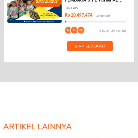
AL-QURAN
Kak PAIS
Rp 20.497.474
terkumpul
N
B
162+
4 bulan, 24 hari lagi
SIAP SEDEKAH
ARTIKEL LAINNYA