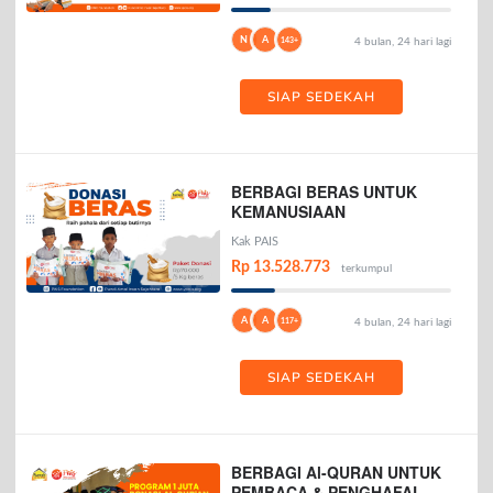
N
A
143+
4 bulan, 24 hari lagi
SIAP SEDEKAH
BERBAGI BERAS UNTUK
KEMANUSIAAN
Kak PAIS
Rp 13.528.773
terkumpul
A
A
117+
4 bulan, 24 hari lagi
SIAP SEDEKAH
BERBAGI Al-QURAN UNTUK
PEMBACA & PENGHAFAL