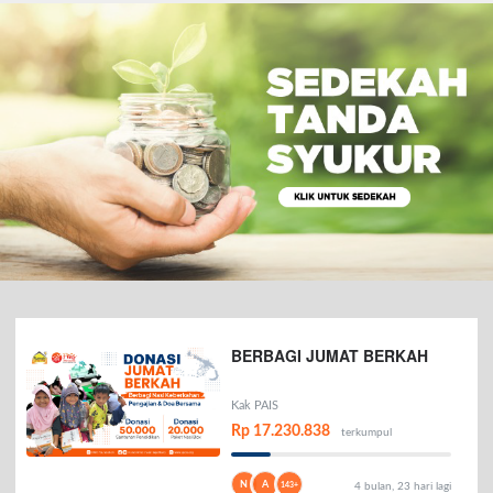
BERBAGI JUMAT BERKAH
Kak PAIS
Rp 17.230.838
terkumpul
N
A
143+
4 bulan, 23 hari lagi