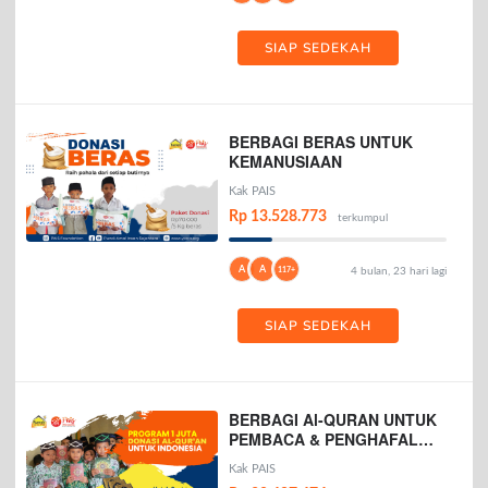
SIAP SEDEKAH
BERBAGI BERAS UNTUK
KEMANUSIAAN
Kak PAIS
Rp 13.528.773
terkumpul
A
A
117+
4 bulan, 23 hari lagi
SIAP SEDEKAH
BERBAGI Al-QURAN UNTUK
PEMBACA & PENGHAFAL
AL-QURAN
Kak PAIS