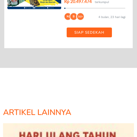
Rp 20.497.474
terkumpul
N
B
162+
4 bulan, 23 hari lagi
SIAP SEDEKAH
ARTIKEL LAINNYA