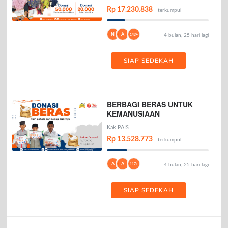
Rp 17.230.838
terkumpul
N
A
143+
4 bulan, 25 hari lagi
SIAP SEDEKAH
BERBAGI BERAS UNTUK
KEMANUSIAAN
Kak PAIS
Rp 13.528.773
terkumpul
A
A
117+
4 bulan, 25 hari lagi
SIAP SEDEKAH