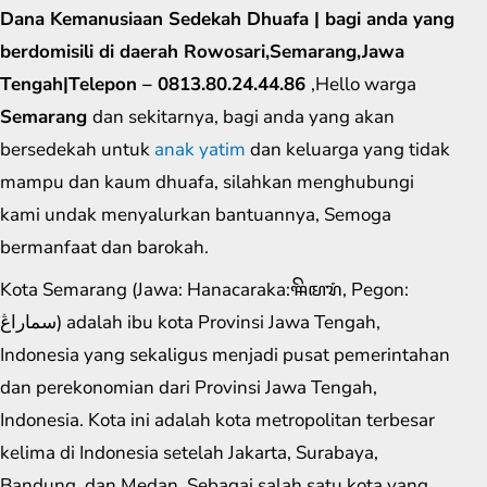
Dana Kemanusiaan Sedekah Dhuafa | bagi anda yang
berdomisili di daerah Rowosari,Semarang,Jawa
Tengah|Telepon – 0813.80.24.44.86
,Hello warga
Semarang
dan sekitarnya, bagi anda yang akan
bersedekah untuk
anak yatim
dan keluarga yang tidak
mampu dan kaum dhuafa, silahkan menghubungi
kami undak menyalurkan bantuannya, Semoga
bermanfaat dan barokah.
Kota Semarang (Jawa: Hanacaraka:ꦯꦼꦩꦫꦁ​, Pegon:
سماراڠ) adalah ibu kota Provinsi Jawa Tengah,
Indonesia yang sekaligus menjadi pusat pemerintahan
dan perekonomian dari Provinsi Jawa Tengah,
Indonesia. Kota ini adalah kota metropolitan terbesar
kelima di Indonesia setelah Jakarta, Surabaya,
Bandung, dan Medan. Sebagai salah satu kota yang