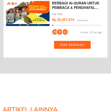
BERBAGI Al-QURAN UNTUK
PEMBACA & PENGHAFAL
AL-QURAN
Kak PAIS
Rp 20.497.474
terkumpul
N
B
162+
4 bulan, 25 hari lagi
SIAP SEDEKAH
ARTIKEL LAINNYA