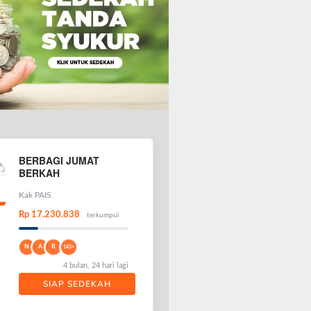
BERBAGI JUMAT
BERKAH
Kak PAIS
Rp 17.230.838
terkumpul
N
A
R
143+
4 bulan, 24 hari lagi
SIAP SEDEKAH