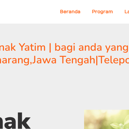
Beranda
Program
L
k Yatim | bagi anda yang 
marang,Jawa Tengah|Telep
nak