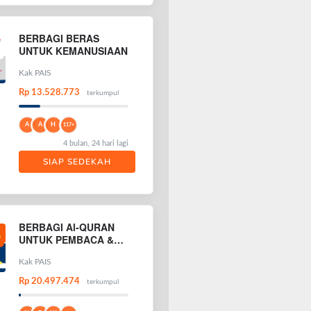
BERBAGI BERAS
UNTUK KEMANUSIAAN
Kak PAIS
Rp 13.528.773
terkumpul
A
A
H
117+
4 bulan, 24 hari lagi
SIAP SEDEKAH
BERBAGI Al-QURAN
UNTUK PEMBACA &
PENGHAFAL AL-
QURAN
Kak PAIS
Rp 20.497.474
terkumpul