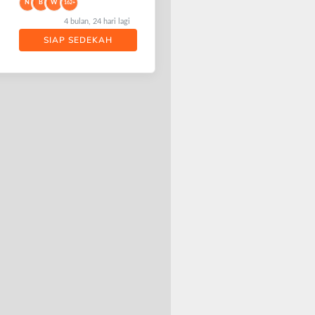
N
B
W
162+
4 bulan, 24 hari lagi
SIAP SEDEKAH