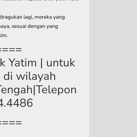
diragukan lagi, mereka yang
haya, sesuai dengan yang
lim.
====
 Yatim | untuk
 di wilayah
engah|Telepon
4.4486
====