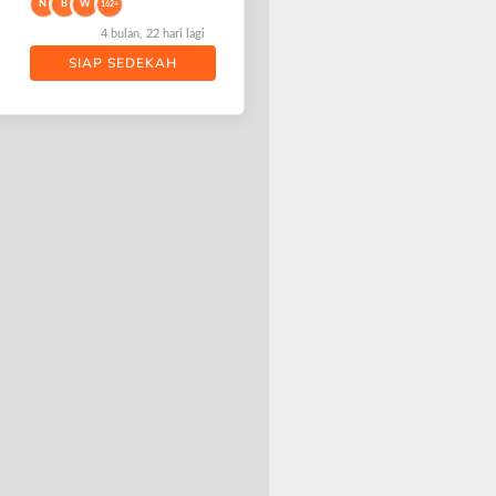
N
B
W
162+
4 bulan, 22 hari lagi
SIAP SEDEKAH