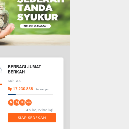
BERBAGI JUMAT
BERKAH
Kak PAIS
Rp 17.230.838
terkumpul
N
A
R
143+
4 bulan, 22 hari lagi
SIAP SEDEKAH