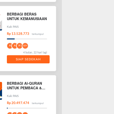
BERBAGI BERAS
UNTUK KEMANUSIAAN
Kak PAIS
Rp 13.528.773
terkumpul
A
A
H
117+
4 bulan, 22 hari lagi
SIAP SEDEKAH
BERBAGI Al-QURAN
UNTUK PEMBACA &
PENGHAFAL AL-
QURAN
Kak PAIS
Rp 20.497.474
terkumpul