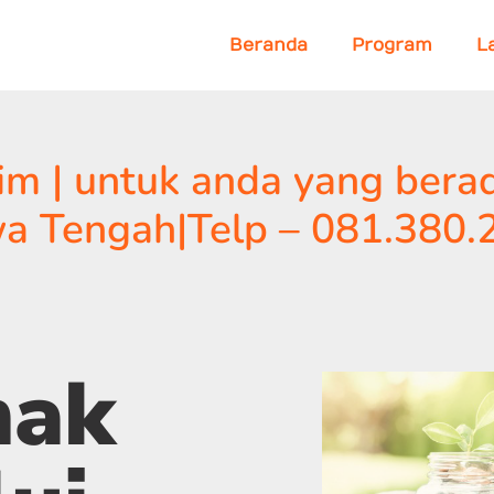
Beranda
Program
L
m | untuk anda yang berad
a Tengah|Telp – 081.380.
nak