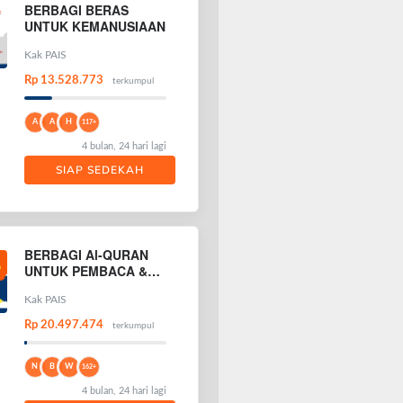
BERBAGI BERAS
UNTUK KEMANUSIAAN
Kak PAIS
Rp 13.528.773
terkumpul
A
A
H
117+
4 bulan, 24 hari lagi
SIAP SEDEKAH
BERBAGI Al-QURAN
UNTUK PEMBACA &
PENGHAFAL AL-
QURAN
Kak PAIS
Rp 20.497.474
terkumpul
N
B
W
162+
4 bulan, 24 hari lagi