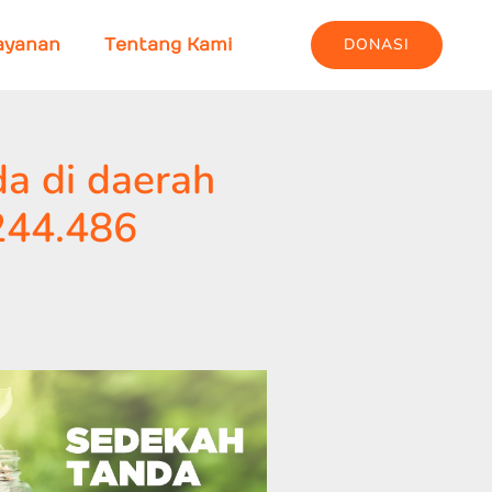
DONASI
ayanan
Tentang Kami
a di daerah
244.486