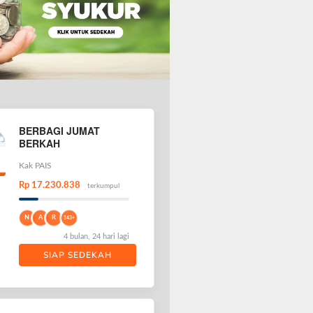
BERBAGI JUMAT
BERKAH
Kak PAIS
Rp 17.230.838
terkumpul
N
A
R
143+
4 bulan, 24 hari lagi
SIAP SEDEKAH