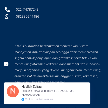
021-74787243
081380244486
“PAIS Foundation berkomitmen menerapkan Sistem
Manajemen Anti Penyuapan sehingga tidak membolehkan
segala bentuk penyuapan dan gratifikasi, serta tidak akan
mendukung atau menyediakan dana/material untuk individu
maupun organisasi yang dikenal menganjurkan, mendukung,
atau terlibat dalam aktivitas melanggar hukum, kekerasan,
pencucian uang ataupun terorisme.”
Nabilah Zulfaa
N
Baru saja Donasi di BERBAGI BERAS UNTUK
KEMANUSIAAN
Verified - 26 hari yang lalu