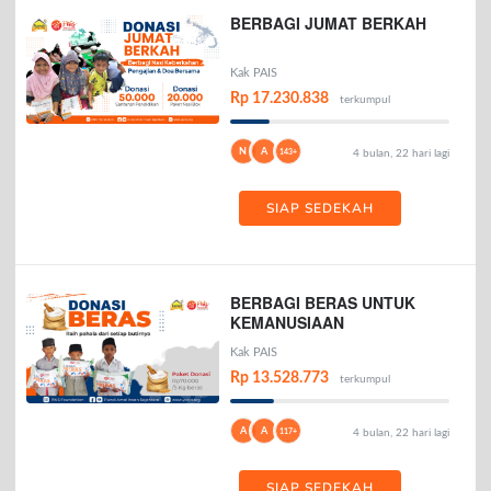
BERBAGI JUMAT BERKAH
Kak PAIS
Rp 17.230.838
terkumpul
N
A
143+
4 bulan, 22 hari lagi
SIAP SEDEKAH
BERBAGI BERAS UNTUK
KEMANUSIAAN
Kak PAIS
Rp 13.528.773
terkumpul
A
A
117+
4 bulan, 22 hari lagi
SIAP SEDEKAH