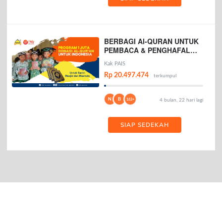
BERBAGI Al-QURAN UNTUK
PEMBACA & PENGHAFAL
AL-QURAN
Kak PAIS
Rp 20.497.474
terkumpul
N
B
162+
4 bulan, 22 hari lagi
SIAP SEDEKAH