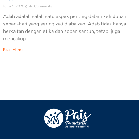
June 4, 2025
No Comments
Adab adalah salah satu aspek penting dalam kehidupan
sehari-hari yang sering kali diabaikan. Adab tidak hanya
berkaitan dengan etika dan sopan santun, tetapi juga
mencakup
Read More »