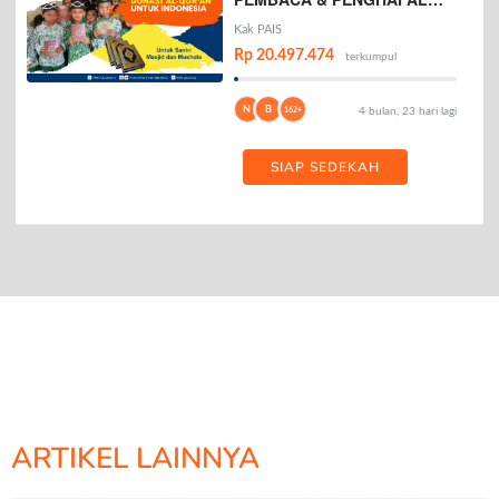
AL-QURAN
Kak PAIS
Rp 20.497.474
terkumpul
N
B
162+
4 bulan, 23 hari lagi
SIAP SEDEKAH
ARTIKEL LAINNYA