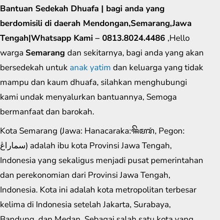
Bantuan Sedekah Dhuafa | bagi anda yang
berdomisili di daerah Mendongan,Semarang,Jawa
Tengah|Whatsapp Kami – 0813.8024.4486
,Hello
warga
Semarang
dan sekitarnya, bagi anda yang akan
bersedekah untuk
anak yatim
dan keluarga yang tidak
mampu dan kaum dhuafa, silahkan menghubungi
kami undak menyalurkan bantuannya, Semoga
bermanfaat dan barokah.
Kota Semarang (Jawa: Hanacaraka:ꦯꦼꦩꦫꦁ​, Pegon:
سماراڠ) adalah ibu kota Provinsi Jawa Tengah,
Indonesia yang sekaligus menjadi pusat pemerintahan
dan perekonomian dari Provinsi Jawa Tengah,
Indonesia. Kota ini adalah kota metropolitan terbesar
kelima di Indonesia setelah Jakarta, Surabaya,
Bandung, dan Medan. Sebagai salah satu kota yang