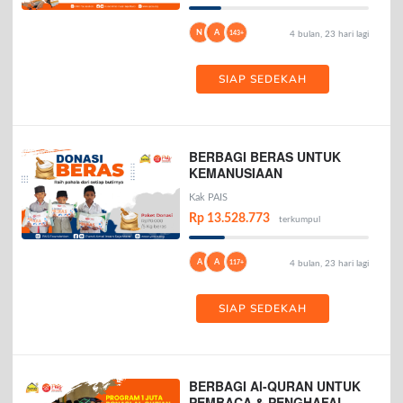
N
A
143+
4 bulan, 23 hari lagi
SIAP SEDEKAH
BERBAGI BERAS UNTUK
KEMANUSIAAN
Kak PAIS
Rp 13.528.773
terkumpul
A
A
117+
4 bulan, 23 hari lagi
SIAP SEDEKAH
BERBAGI Al-QURAN UNTUK
PEMBACA & PENGHAFAL