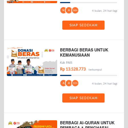
N
A
143+
4 bulan, 24 hari lagi
SIAP SEDEKAH
BERBAGI BERAS UNTUK
KEMANUSIAAN
Kak PAIS
Rp 13.528.773
terkumpul
A
A
117+
4 bulan, 24 hari lagi
SIAP SEDEKAH
BERBAGI Al-QURAN UNTUK
PEMBACA & PENGHAFAL