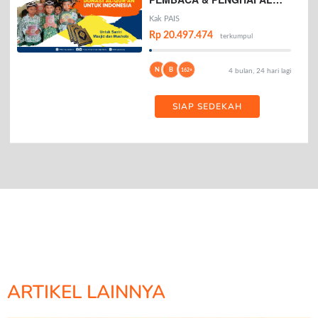
AL-QURAN
Kak PAIS
Rp 20.497.474
terkumpul
N
B
162+
4 bulan, 24 hari lagi
SIAP SEDEKAH
ARTIKEL LAINNYA