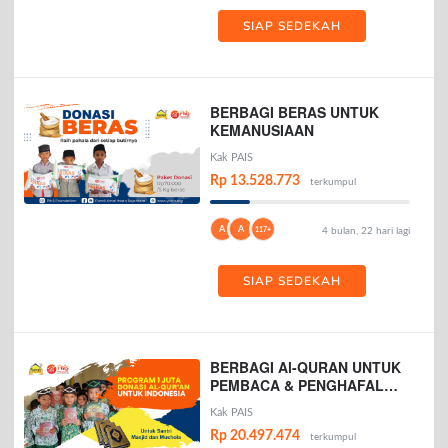
SIAP SEDEKAH
BERBAGI BERAS UNTUK
KEMANUSIAAN
Kak PAIS
Rp 13.528.773
terkumpul
A
A
117+
4 bulan, 22 hari lagi
SIAP SEDEKAH
BERBAGI Al-QURAN UNTUK
PEMBACA & PENGHAFAL
AL-QURAN
Kak PAIS
Rp 20.497.474
terkumpul