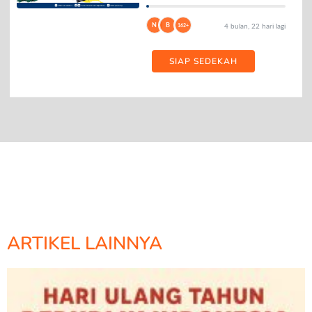
N
B
162+
4 bulan, 22 hari lagi
SIAP SEDEKAH
ARTIKEL LAINNYA