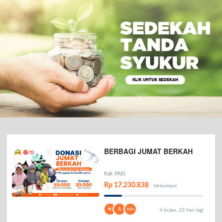
BERBAGI JUMAT BERKAH
Kak PAIS
Rp 17.230.838
terkumpul
N
A
143+
4 bulan, 22 hari lagi